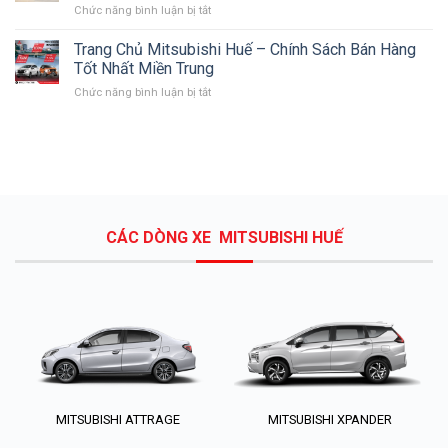
ở
Chức năng bình luận bị tắt
và
Mitsubishi
chương
Daesco
Trang Chủ Mitsubishi Huế – Chính Sách Bán Hàng
trình
Huế
khuyến
Tốt Nhất Miền Trung
–
mãi
ở
Chức năng bình luận bị tắt
Sự
tháng
Trang
Lựa
12
Chủ
Chọn
Mitsubishi
Tốt
Huế
Nhất
–
Để
Chính
Mua
Sách
Ô
Bán
Tô
CÁC DÒNG XE MITSUBISHI HUẾ
Hàng
Tốt
Nhất
Miền
Trung
MITSUBISHI ATTRAGE
MITSUBISHI XPANDER