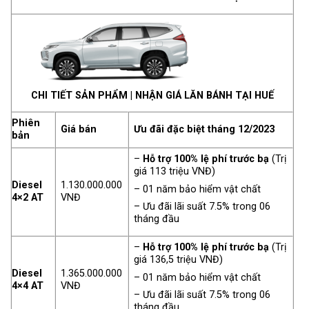
CHI TIẾT SẢN PHẨM
|
NHẬN GIÁ LĂN BÁNH TẠI HUẾ
Phiên
Giá bán
Ưu đãi đặc biệt tháng 12/2023
bản
–
Hỗ trợ 100% lệ phí trước bạ
(Trị
giá 113 triệu VNĐ)
Diesel
1.130.000.000
– 01 năm bảo hiểm vật chất
4×2 AT
VNĐ
– Ưu đãi lãi suất 7.5% trong 06
tháng đầu
–
Hỗ trợ 100% lệ phí trước bạ
(Trị
giá 136,5 triệu VNĐ)
Diesel
1.365.000.000
– 01 năm bảo hiểm vật chất
4×4 AT
VNĐ
– Ưu đãi lãi suất 7.5% trong 06
tháng đầu