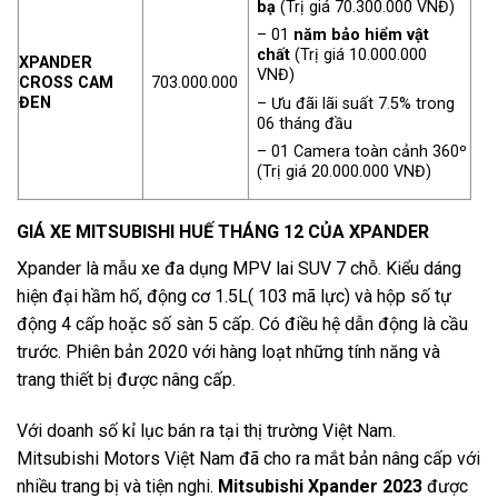
bạ
(Trị giá 70.300.000 VNĐ)
– 01
năm bảo hiểm vật
chất
(Trị giá 10.000.000
XPANDER
VNĐ)
CROSS CAM
703.000.000
ĐEN
– Ưu đãi lãi suất 7.5% trong
06 tháng đầu
– 01 Camera toàn cảnh 360º
(Trị giá 20.000.000 VNĐ)
GIÁ XE MITSUBISHI
HUẾ THÁNG 12 CỦA
XPANDER
Xpander là mẫu xe đa dụng MPV lai SUV 7 chỗ. Kiểu dáng
hiện đại hầm hố, động cơ 1.5L( 103 mã lực) và hộp số tự
động 4 cấp hoặc số sàn 5 cấp. Có điều hệ dẫn động là cầu
trước. Phiên bản 2020 với hàng loạt những tính năng và
trang thiết bị được nâng cấp.
Với doanh số kỉ lục bán ra tại thị trường Việt Nam.
Mitsubishi Motors Việt Nam đã cho ra mắt bản nâng cấp với
nhiều trang bị và tiện nghi.
Mitsubishi Xpander 2023
được