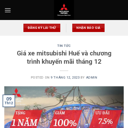
Skip
to
content
ĐĂNG KÝ LÁI THỬ
NHẬN BÁO GIÁ
TIN TỨC
Giá xe mitsubishi Huế và chương
trình khuyến mãi tháng 12
POSTED ON
9 THÁNG 12, 2023
BY
ADMIN
09
Th12