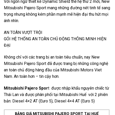
Với ngôn ngữ thiết kế Dynamic Shield thế hệ thứ 2 mới, New
Mitsubishi Pajero Sport mang những đường nét tinh tế sang
trọng nhưng không kém phần mạnh mẽ hiện đại thu hút mọi
ánh nhìn.
AN TOÀN VƯỢT TRỘI
GÓI HỆ THỐNG AN TOÀN CHỦ ĐỘNG THÔNG MINH HIỆN
ĐẠI
Không chỉ với các trang bị an toàn tiêu chuẩn, nay New
Mitsubishi Pajero Sport đã được trang bị những công nghệ
an toàn chủ động hàng đầu của Mitsubishi Motors Viet
Nam. An toàn hơn – tin cậy hơn.
Mitsubishi Pajero Spor
t được nhập khẩu nguyên chiếc từ
Thái Lan và được phân phối tại
Mitsubishi Huế
với 2 phiên
bản: Diesel 4×2 AT (Euro 5), Diesel 4×4 AT (Euro 5)
BẢNG GIÁ MITSUBISHI PAJERO SPORT TẠI HUẾ