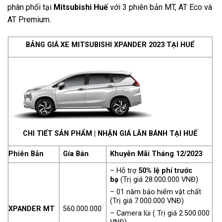
phân phối tại
Mitsubishi Huế
với 3 phiên bản MT, AT Eco và
AT Premium.
BẢNG GIÁ XE MITSUBISHI XPANDER 2023 TẠI HUẾ
CHI TIẾT SẢN PHẨM
|
NHẬN GIÁ LĂN BÁNH TẠI HUẾ
Phiên Bản
Gía Bán
Khuyễn Mãi Tháng 12/2023
– Hỗ trợ
50% lệ phí trước
bạ
(Trị giá 28.000.000 VNĐ)
– 01 năm bảo hiểm vật chất
(Trị giá 7.000.000 VNĐ)
XPANDER MT
560.000.000
– Camera lùi ( Trị giá 2.500.000