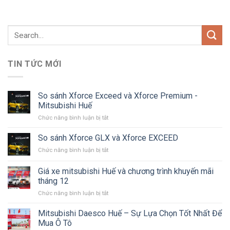
TIN TỨC MỚI
So sánh Xforce Exceed và Xforce Premium -
Mitsubishi Huế
ở
Chức năng bình luận bị tắt
So
sánh
So sánh Xforce GLX và Xforce EXCEED
Xforce
ở
Chức năng bình luận bị tắt
Exceed
So
và
sánh
Giá xe mitsubishi Huế và chương trình khuyến mãi
Xforce
Xforce
Premium
tháng 12
GLX
-
ở
Chức năng bình luận bị tắt
và
Mitsubishi
Giá
Xforce
Huế
xe
EXCEED
Mitsubishi Daesco Huế – Sự Lựa Chọn Tốt Nhất Để
mitsubishi
Mua Ô Tô
Huế